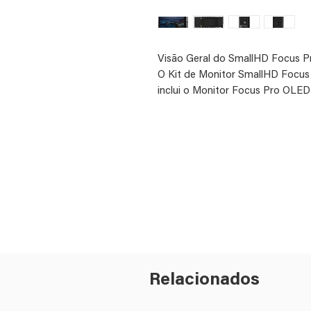
Visão Geral do SmallHD Focus 
O Kit de Monitor SmallHD Focu
inclui o Monitor Focus Pro OLED
de 36” para câmeras RED DSMC2,
Pano de Limpeza SmallHD. Este k
suportar câmeras de cinema RE
firmware opcional, controlará 
uma solução compacta de monit
Os acessórios incluídos permit
o protetor de tela ultraclear aju
sem interferir na capacidade da 
de microfibra macio é útil para m
Relacionados
Monitor SmallHD FOCUS Pro O
O Monitor SmallHD FOCUS Pro O