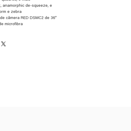
x, anamorphic de-squeeze, e
orm e zebra
e de câmera RED DSMC2 de 36”
e microfibra