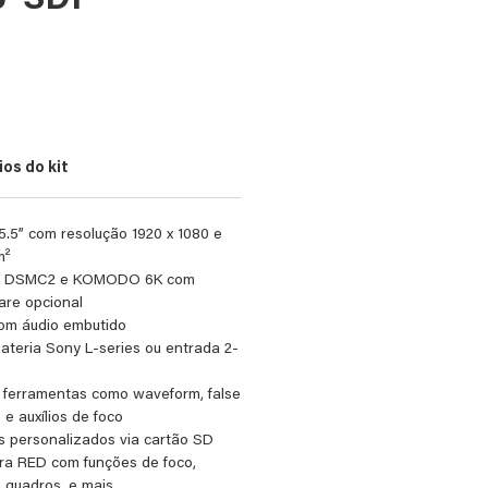
' SDI
eço
os do kit
.5” com resolução 1920 x 1080 e
m²
ED DSMC2 e KOMODO 6K com
are opcional
om áudio embutido
ateria Sony L-series ou entrada 2-
ferramentas como waveform, false
 e auxílios de foco
s personalizados via cartão SD
ra RED com funções de foco,
e quadros, e mais