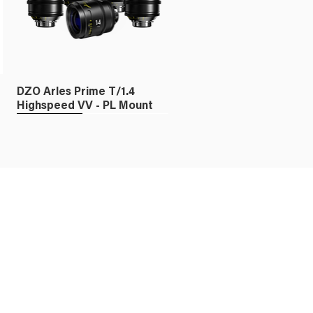
X3C TTL - Canon
RGBWW
DZO Arles Prime T/1.4
Highspeed VV - PL Mount
Fullframe
DZO X-TRACT FF Probe
Zoom 18-28mm T/8.0