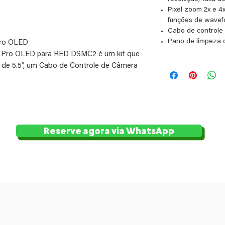
Pixel zoom 2x e 4
funções de wavef
Cabo de control
Pano de limpeza d
Pro OLED
s Pro OLED para RED DSMC2 é um kit que
 de 5.5”, um Cabo de Controle de Câmera
 um Protetor de Tela Ultraclear e um
it foi projetado especificamente para
D DSMC2 e, com uma atualização de
a câmera RED KOMODO 6K. O monitor é
oramento e controle de câmera 3G-SDI.
Reserve agora via WhatsApp
em que você controle sua câmera DSMC2, e
da a proteger a superfície do seu monitor
tela sensível ao toque. O pano de limpeza
anter seu monitor limpo e livre de poeira.
LED 3G-SDI
LED 3G-SDI foi projetado