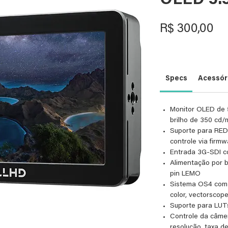
OLED 5.5
Pr
R$ 300,00
Specs
Acessóri
Monitor OLED de 5
brilho de 350 cd/
Suporte para R
controle via firmw
Entrada 3G-SDI c
Alimentação por b
pin LEMO
Sistema OS4 com 
color, vectorscope
Suporte para LUT
Controle da câme
resolução, taxa d