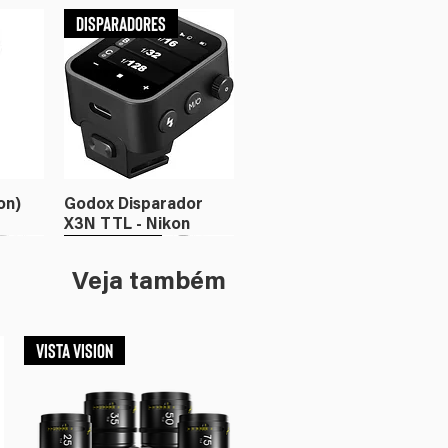
Disparadores
on)
Godox Disparador
X3N TTL - Nikon
Flash
Iluminação
Veja também
VISTA VISION
or X3
c
Godox Disparador
Amaran Ray 360c