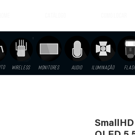
HOME
CATÁLOGO
COMO LOCAR
NTO
WIRELESS
MONITORES
AUDIO
ILUMINAÇÃO
FLAS
SmallHD