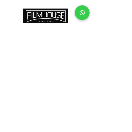
C O N T A T O
atendimento@filmhouse.com.br
HORÁRIO DE ATENDIMENTO
Online
das 09h as 21h
Presencial
somente c/ agendamento.
TELEFONE
+11 952275242
/
WhatsApp
FUNCIONAMENTO
SEG-SEX das 09h as 18h
SAB das 09h as 13h
DOMINGOS-FER Off