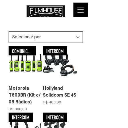
Comunicadores
Intercom
Motorola
Hollyland
T600BR (Kit c/
Solidcom SE 4S
06 Rádios)
Preço
R$ 400,00
Preço
R$ 300,00
Intercom
Intercom