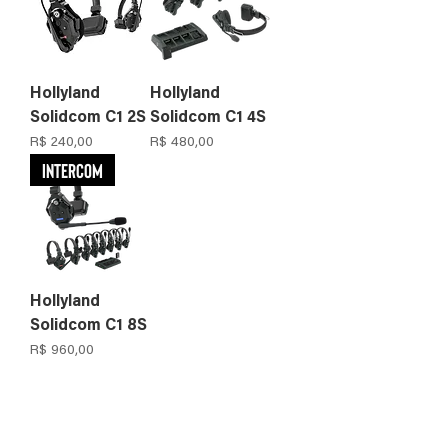
Hollyland
Hollyland
Solidcom C1 2S
Solidcom C1 4S
Preço
Preço
R$ 240,00
R$ 480,00
Intercom
Hollyland
Solidcom C1 8S
Preço
R$ 960,00