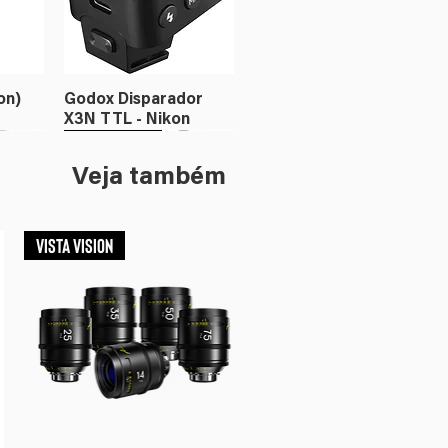
on)
Godox Disparador
X3N TTL - Nikon
Flash
Iluminação
Veja também
VISTA VISION
or X3
c
Godox Disparador
Amaran Ray 360c
X3C TTL - Canon
RGBWW