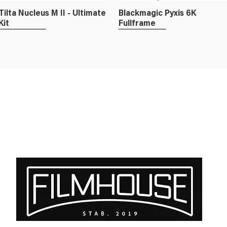
Tilta Nucleus M II - Ultimate
Blackmagic Pyxis 6K
Kit
Fullframe
Fullframe
Fullframe
Cooke SP3 Set - E-mount /
Atlas Mercury Anamorphic
RF / L
1.5x - PL Mount