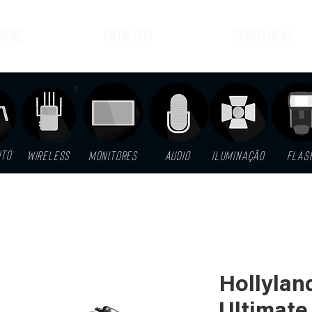
HOME
CATÁLOGO
COMO LOCAR
NTO
WIRELESS
MONITORES
AUDIO
ILUMINAÇÃO
FLAS
Hollyla