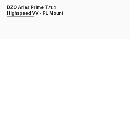
DZO Arles Prime T/1.4
Highspeed VV - PL Mount
Fullframe
DZO X-TRACT FF Probe
Zoom 18-28mm T/8.0