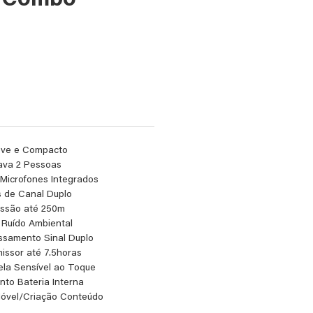
e Combo
eço
Leve e Compacto
ava 2 Pessoas
 Microfones Integrados
s de Canal Duplo
issão até 250m
Ruído Ambiental
ssamento Sinal Duplo
issor até 7.5horas
la Sensível ao Toque
to Bateria Interna
Móvel/Criação Conteúdo