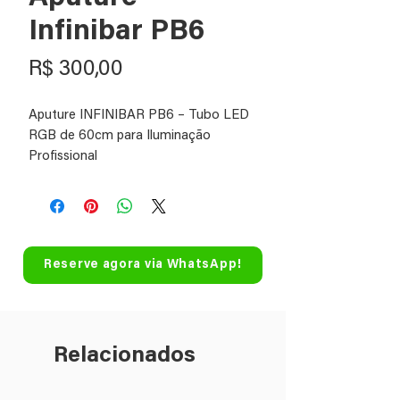
Infinibar PB6
Preço
R$ 300,00
Aputure INFINIBAR PB6 – Tubo LED
RGB de 60cm para Iluminação
Profissional
Descrição Geral:
O Aputure INFINIBAR PB6 é um
painel LED RGB compacto e versátil,
com 30 cm de comprimento, ideal
Reserve agora via WhatsApp!
para profissionais que buscam luz
dinâmica, precisa e controlável em
projetos de fotografia, vídeo, cinema
e transmissões ao vivo. Equipado
Relacionados
com 24 pixels individuais e chipset
proprietário RGBWW, oferece um