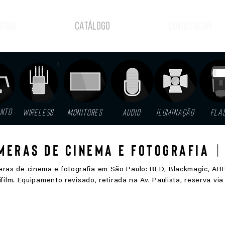
HOME
CATÁLOGO
COMO LOCAR
NTO
WIRELESS
MONITORES
AUDIO
ILUMINAÇÃO
FLA
meras de Cinema e Fotografia
| 
eras de cinema e fotografia em São Paulo: RED, Blackmagic, ARR
ifilm. Equipamento revisado, retirada na Av. Paulista, reserva v