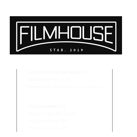
HORÁRIO DE ATENDIMENTO
Online
das 09h as 21h
Presencial
somente c/ agendamento.
FUNCIONAMENTO
SEG-SEX das 09h as 18h
SAB das 09h as 13h
DOMINGOS-FER Off