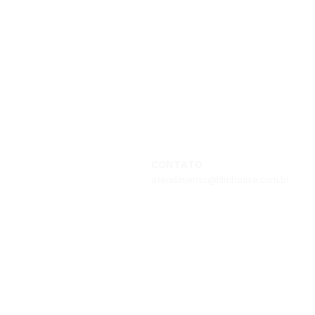
C O N T A T O
atendimento@filmhouse.com.br
TELEFONE
+11 952275242 /
WhatsApp