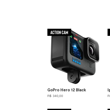
Action Cam
GoPro Hero 12 Black
I
Preço
P
R$ 340,00
R