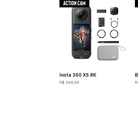
Action Cam
Insta 360 X5 8K
B
Preço
P
R$ 500,00
R