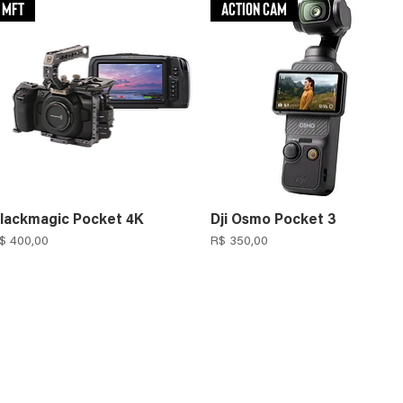
MFT
Action Cam
lackmagic Pocket 4K
Dji Osmo Pocket 3
reço
Preço
$ 400,00
R$ 350,00