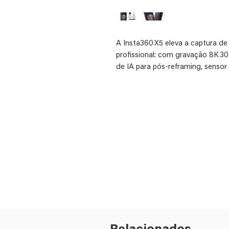
A Insta360 X5 eleva a captura 
profissional: com gravação 8K 
de IA para pós‑reframing, sensor 
robusto à prova d’água até 15 m (
versatilidade, mobilidade e cria
esporte, ação, conteúdo digital e