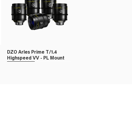
or X3
c
Godox Disparador
Amaran Ray 360c
X3C TTL - Canon
RGBWW
DZO Arles Prime T/1.4
Highspeed VV - PL Mount
Fullframe