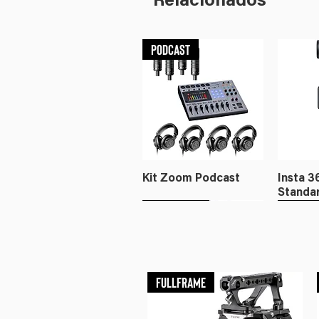
Relacionados
Podcast
Kit Zoom Podcast
Insta 3
Standa
Ventosas
Modificadores
Fullframe
Vento
Modifi
Fullframe