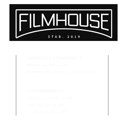
Cooke SP3 Set - E-mount /
Atlas Mercury Anamorphic
RF / L
1.5x - PL Mount
HORÁRIO DE ATENDIMENTO
Online
das 09h as 21h
Presencial
somente c/ agendamento.
FUNCIONAMENTO
SEG-SEX das 09h as 18h
SAB das 09h as 13h
DOMINGOS-FER Off