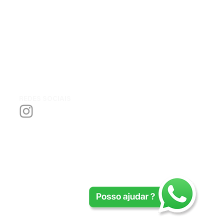
DZO X-TRACT FF Probe
Zoom 18-28mm T/8.0
REDES SOCIAIS