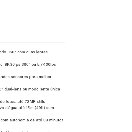
eço
modo 360° com duas lentes
o: 8K 30fps 360° ou 5.7K 30fps
randes sensores para melhor
° dual‑lens ou modo lente única
e fotos: até 72 MP stills
va d’água até 15 m (49ft) sem
 com autonomia de até 88 minutos