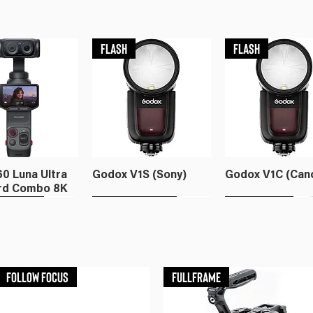
Flash
Flash
60 Luna Ultra
Godox V1S (Sony)
Godox V1C (Can
rd Combo 8K
sas
cadores
Gimbal
Modificadores
Disparadores
Iluminação
Follow Focus
Fullframe