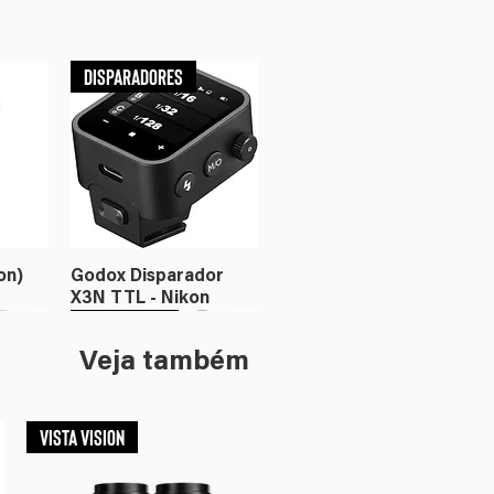
Disparadores
on)
Godox Disparador
X3N TTL - Nikon
Flash
Iluminação
Veja também
VISTA VISION