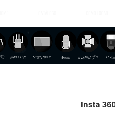
HOME
CATÁLOGO
COMO LOCAR
NTO
WIRELESS
MONITORES
AUDIO
ILUMINAÇÃO
FLAS
Insta 36