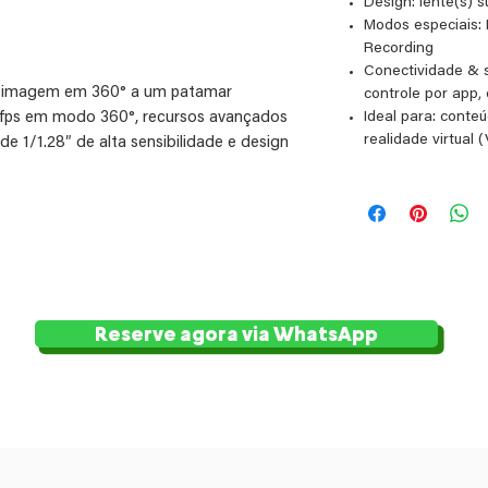
Design: lente(s) s
Modos especiais: 
Recording
Conectividade & s
de imagem em 360° a um patamar
controle por app,
30fps em modo 360°, recursos avançados
Ideal para: conteú
realidade virtual 
de 1/1.28″ de alta sensibilidade e design
49 ft). Ideal para filmmakers que desejam
tividade em ambientes exigentes como
 produção híbri
Reserve agora via WhatsApp