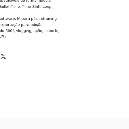
ubstituíveis de forma modular
Bullet Time, Time Shift, Loop
oftware: IA para pós‑reframing,
 exportação para edição
do 360°, vlogging, ação, esporte,
(VR)