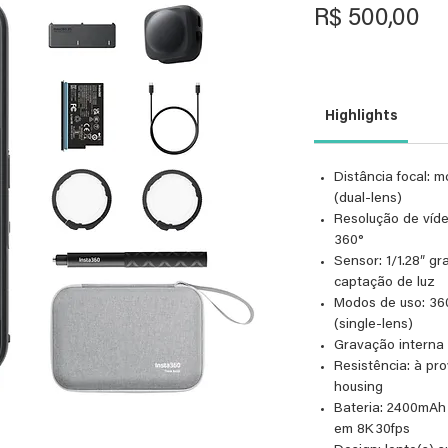
Pr
R$ 500,00
Highlights
Distância focal: 
(dual‑lens)
Resolução de víde
360°
Sensor: 1/1.28″ g
captação de luz
Modos de uso: 360
(single‑lens)
Gravação interna d
Resistência: à pro
housing
Bateria: 2400mAh
em 8K 30fps