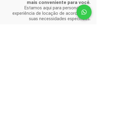
mais conveniente para você
.
Estamos aqui para personalizar a
experiência de locação de acordo com
suas necessidades específicas.
PASSO 05: HORA DO REC!
Após a confirmação do pagamento,
é
hora do REC!
Você pode
checar e
retirar seus equipamentos
diretamente em nossa sede.
Conte conosco para fornecer
equipamentos de alta qualidade que
impulsionarão o sucesso do seu projeto
cinematográfico.
A
Filmhouse Rental
está
comprometida em tornar sua
experiência de locação simples, eficaz e
satisfatória. Estamos ansiosos para ser
parte do seu próximo projeto
cinematográfico!
Obrigado por escolher a Filmhouse.
Que venham bons filmes!