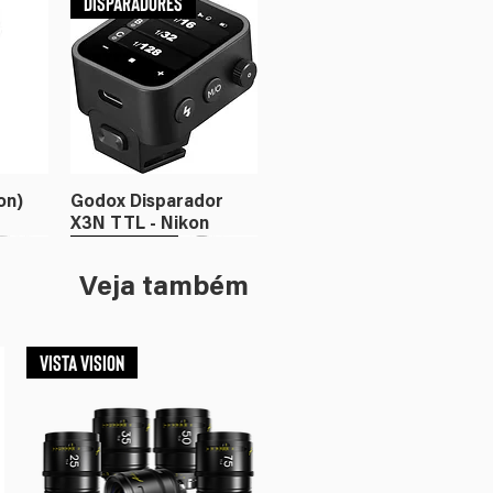
Disparadores
on)
Godox Disparador
X3N TTL - Nikon
Flash
Iluminação
Veja também
VISTA VISION
or X3
c
Godox Disparador
Amaran Ray 360c
X3C TTL - Canon
RGBWW