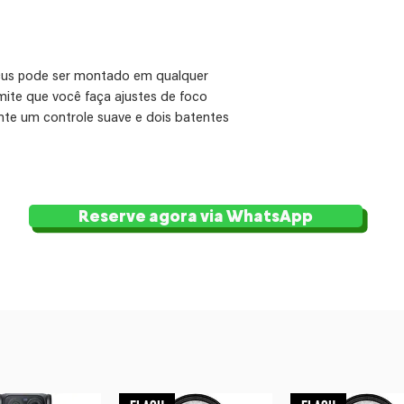
cus pode ser montado em qualquer
ite que você faça ajustes de foco
nte um controle suave e dois batentes
ecisão. Incluído com o foco de
enagens flexíveis para sua lente e
, 0,6 e 08 MOD. E se você gosta de
uma manivela e um chicote de 12” estão
Reserve agora via WhatsApp