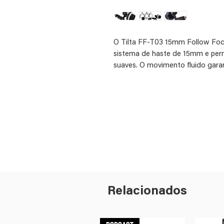
O Tilta FF-T03 15mm Follow Fo
sistema de haste de 15mm e perm
suaves. O movimento fluido gara
rígidos garantem um ajuste de pr
acompanhamento estão cinco engr
engrenagens de acionamento 0,5
operar seu sistema à distância, 
incluídos.
Relacionados