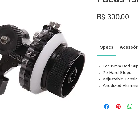
Focus 1
Pr
R$ 300,00
Specs
Acessóri
For 15mm Rod Su
2 x Hard Stops
Adjustable Tensio
Anodized Aluminu