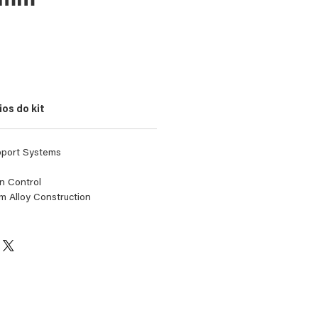
5mm
eço
os do kit
pport Systems
n Control
m Alloy Construction