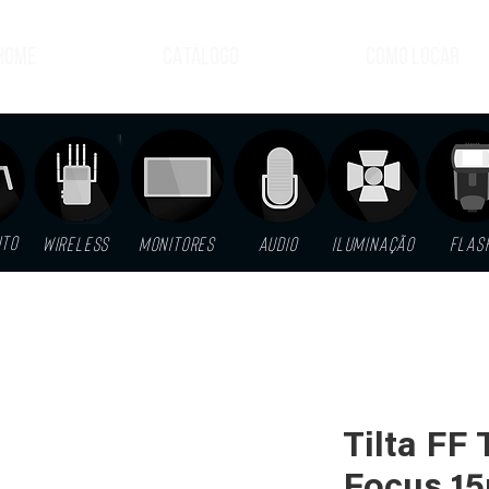
HOME
CATÁLOGO
COMO LOCAR
NTO
WIRELESS
MONITORES
AUDIO
ILUMINAÇÃO
FLAS
Tilta FF