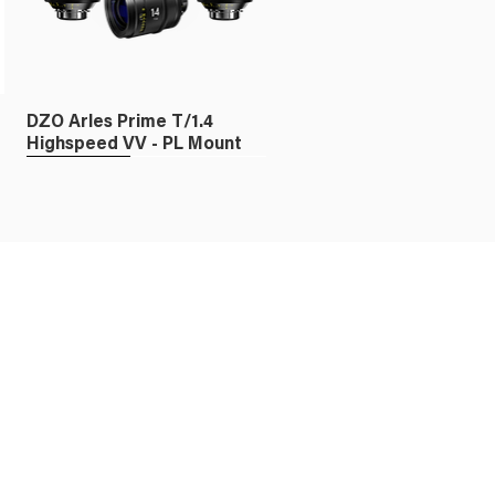
DZO Arles Prime T/1.4
Highspeed VV - PL Mount
Fullframe
DZO X-TRACT FF Probe
Zoom 18-28mm T/8.0