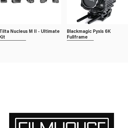
Ring
Tilta Nucleus M II - Ultimate
Blackmagic Pyxis 6K
Kit
Fullframe
Fullframe
Fullframe
Cooke SP3 Set - E-mount /
Atlas Mercury Anamorphic
RF / L
1.5x - PL Mount