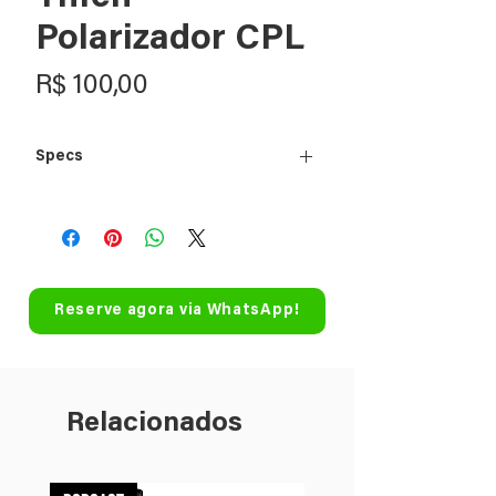
Polarizador CPL
Preço
R$ 100,00
Specs
Makes a Blue Sky Bluer
Eliminates Reflections
Enhances Clouds
High Quality ColorCore Glass
Reserve agora via WhatsApp!
Relacionados