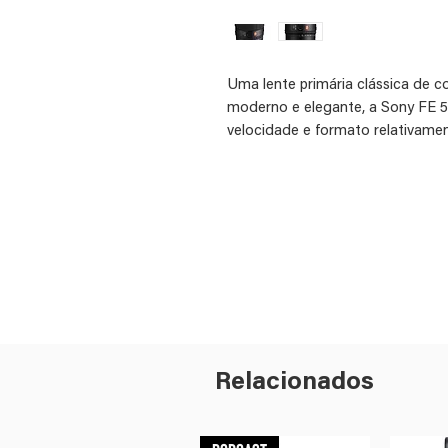
Uma lente primária clássica de 
moderno e elegante, a Sony FE 5
velocidade e formato relativamen
serve para fotografar de tudo, d
documentais, e a abertura máxim
controlando a profundidade de 
Master, possui um design ótico 
com um alto grau de nitidez e cl
A combinação da notável abertura
mecanismo de abertura circular 
maravilhoso bokeh G Master que 
Relacionados
assuntos. Três elementos XA (eX
controle de aberração esférica,
franjas de cores e distorções.