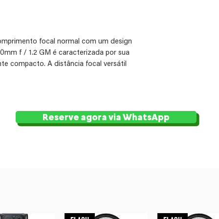
comprimento focal normal com um design
0mm f / 1.2 GM é caracterizada por sua
te compacto. A distância focal versátil
esde ruas, retratos e paisagens a assuntos
a rápida se destaca em pouca luz e
campo. Além disso, como uma lente G
avançado para imagens bem corrigidas
Reserve agora via WhatsApp
areza.
 máxima de f / 1.2 da lente e o
de 11 lâminas contribuem para o
realmente destaca o retrato e outros
treme Aspherical) fornecem excelente
 reduzindo uma variedade de aberrações,