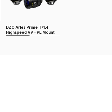
DZO Arles Prime T/1.4
Highspeed VV - PL Mount
Fullframe
DZO X-TRACT FF Probe
Zoom 18-28mm T/8.0