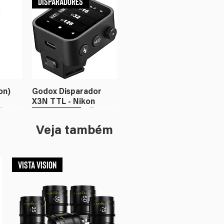
Disparadores
on)
Godox Disparador
X3N TTL - Nikon
Flash
Iluminação
Veja também
VISTA VISION
or X3
c
Godox Disparador
Amaran Ray 360c
X3C TTL - Canon
RGBWW