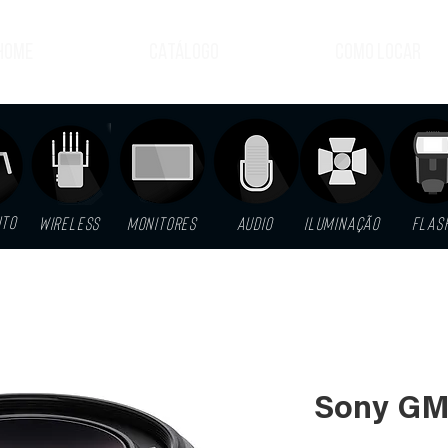
HOME
CATÁLOGO
COMO LOCAR
NTO
WIRELESS
MONITORES
AUDIO
ILUMINAÇÃO
FLAS
Sony GM