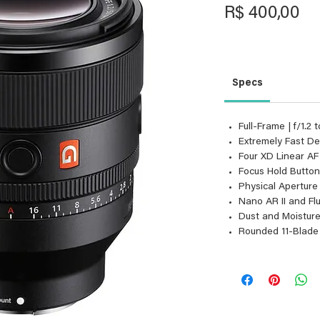
Pr
R$ 400,00
Specs
Full-Frame | f/1.2 t
Extremely Fast D
Four XD Linear AF
Focus Hold Butto
Physical Aperture
Nano AR II and Fl
Dust and Moisture
Rounded 11-Blade