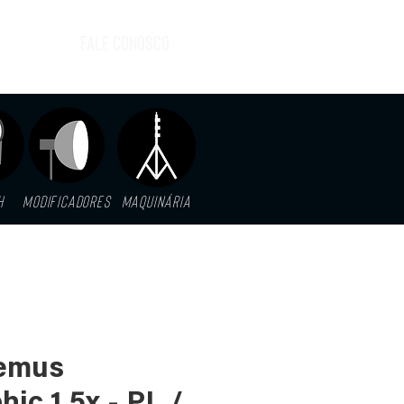
FALE CONOSCO
H
MODIFICADORES
MAQUINáRIA
Remus