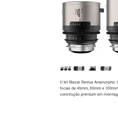
O kit Blazar Remus Anamorphic 1.5
focais de 45mm, 65mm e 100mm,
construção premium em montage
1.5x, oferecem um visual anamórfi
entregas finais em 2.39:1 a partir 