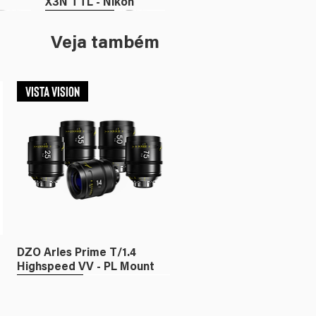
X3N TTL - Nikon
Flash
Iluminação
Veja também
VISTA VISION
or X3
c
Godox Disparador
Amaran Ray 360c
X3C TTL - Canon
RGBWW
DZO Arles Prime T/1.4
Highspeed VV - PL Mount
Fullframe