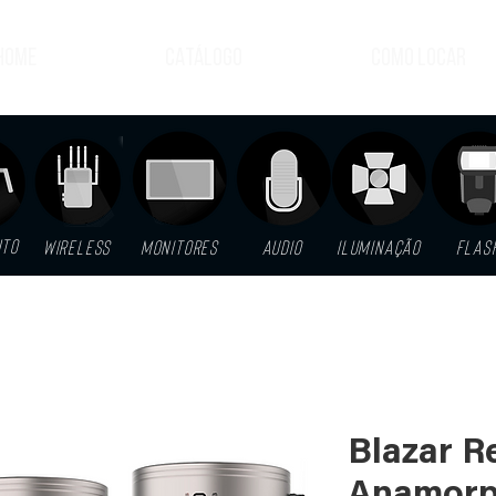
HOME
CATÁLOGO
COMO LOCAR
NTO
WIRELESS
MONITORES
AUDIO
ILUMINAÇÃO
FLAS
Blazar 