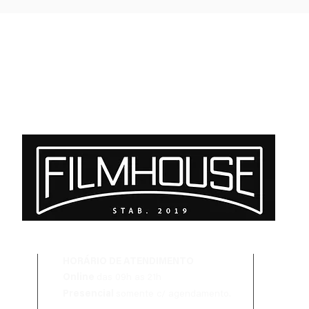
Cooke SP3 Set - E-mount /
Atlas Mercury Anamorphic
RF / L
1.5x - PL Mount
HORÁRIO DE ATENDIMENTO
Online
das 09h as 21h
Presencial
somente c/ agendamento.