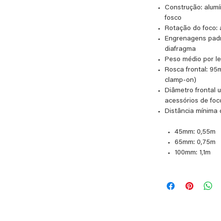
orizontais bem definidos, bokeh ovalado,
Construção: alum
al e características óticas suavemente
fosco
idez e contraste mesmo em aberturas
Rotação do foco: 
 alumínio usinado, com anéis de foco e
Engrenagens padr
ão cinema e rotação ampla para
diafragma
Peso médio por len
Rosca frontal: 9
clamp-on)
fashion films, longas autorais e qualquer
Diâmetro frontal u
amórfico orgânico e cinematográfico
acessórios de foco
el.
Distância mínima 
45mm: 0,55m
65mm: 0,75m
100mm: 1,1m