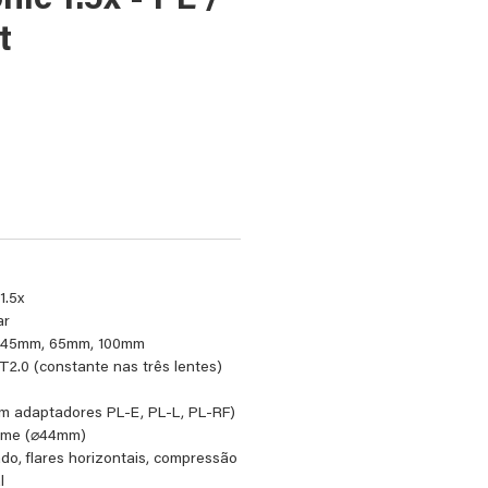
ic 1.5x - PL /
t
reço
1.5x
ar
s: 45mm, 65mm, 100mm
T2.0 (constante nas três lentes)
F
om adaptadores PL-E, PL-L, PL-RF)
rame (⌀44mm)
do, flares horizontais, compressão
l