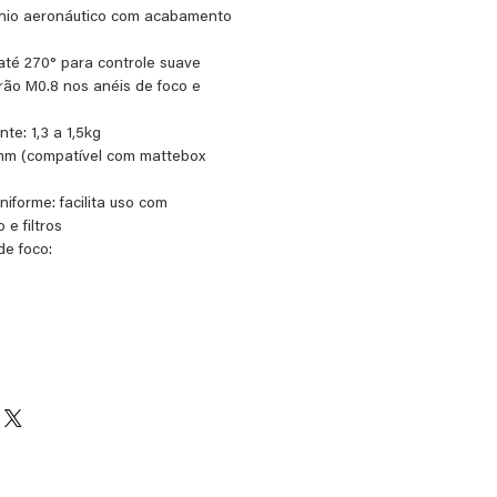
ínio aeronáutico com acabamento
até 270° para controle suave
ão M0.8 nos anéis de foco e
te: 1,3 a 1,5kg
5mm (compatível com mattebox
niforme: facilita uso com
 e filtros
de foco: