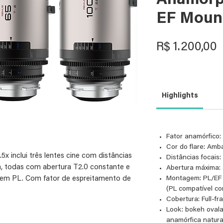
Anamorph
EF Moun
P
R$ 1.200,00
Highlights
Fator anamórfico: 
Cor do flare: Amb
x inclui três lentes cine com distâncias
Distâncias focai
 todas com abertura T2.0 constante e
Abertura máxima: 
m PL. Com fator de espreitamento de
Montagem: PL/E
(PL compatível c
co clássico e equilibrado, ideal para
Cobertura: Full-f
de sensores 16:9 e full-frame.
Look: bokeh ovala
anamórfica natura