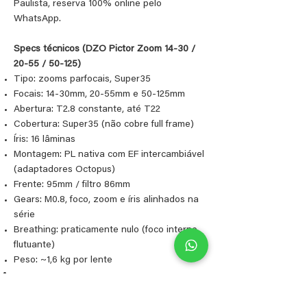
Paulista, reserva 100% online pelo
WhatsApp.
Specs técnicos (DZO Pictor Zoom 14-30 /
20-55 / 50-125)
Tipo: zooms parfocais, Super35
Focais: 14-30mm, 20-55mm e 50-125mm
Abertura: T2.8 constante, até T22
Cobertura: Super35 (não cobre full frame)
Íris: 16 lâminas
Montagem: PL nativa com EF intercambiável
(adaptadores Octopus)
Frente: 95mm / filtro 86mm
Gears: M0.8, foco, zoom e íris alinhados na
série
Breathing: praticamente nulo (foco interno
flutuante)
Peso: ~1,6 kg por lente