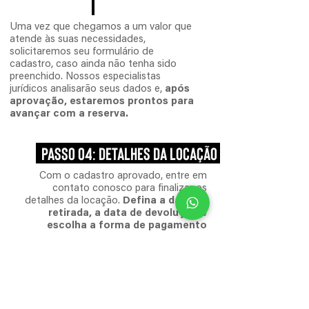
Uma vez que chegamos a um valor que
atende às suas necessidades,
solicitaremos seu formulário de
cadastro, caso ainda não tenha sido
preenchido. Nossos especialistas
jurídicos analisarão seus dados e,
após
aprovação, estaremos prontos para
avançar com a reserva.
PASSO 04: DETALHES DA LOCação
Com o cadastro aprovado, entre em
contato conosco para finalizar os
detalhes da locação.
Defina a data de
retirada, a data de devolução e
escolha a forma de pagamento
mais conveniente para você
.
Estamos aqui para personalizar a
experiência de locação de acordo com
suas necessidades específicas.