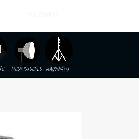
FALE CONOSCO
ão
MODIFICADORES
MAQUINáRIA