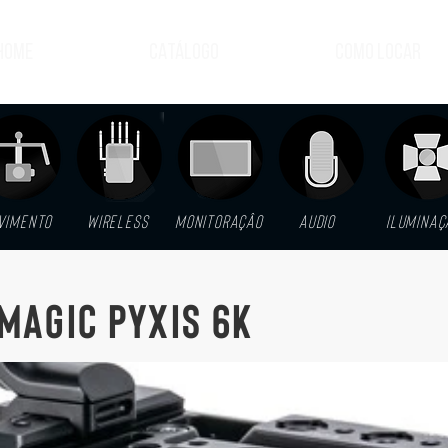
HOME
CATÁLOGO
COMO LOCAR
VIMENTO
WIRELESS
MONITORAçÂO
AUDIO
ILUMINAç
MAGIC PYXIS 6K